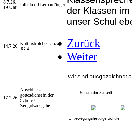
8.7.26,
Infoabend Lernanfänger
19 Uhr
der Klassen im
unser Schullebe
Zurück
Kulturstrolche Tanzen
14.7.26
JG 4
Weiter
Wir sind ausgezeichnet al
Abschluss-
... Schule der Zukunft
gottesdienst
in der
17.7.26
Schule /
Zeugnisausgabe
... bewegungsfreudige Schule
..