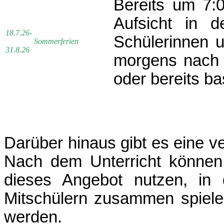
Bereits um 7:
Aufsicht in d
18.7.26-
Schülerinnen 
Sommerferien
31.8.26
morgens nach 
oder bereits ba
Darüber hinaus gibt es eine v
Nach dem Unterricht können 
dieses Angebot nutzen, i
Mitschülern zusammen spielen
werden.