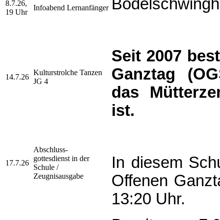
Bodelschwingh
8.7.26,
Infoabend Lernanfänger
19 Uhr
Seit 2007 bes
Ganztag (OGS
Kulturstrolche Tanzen
14.7.26
JG 4
das Mütterz
ist.
Abschluss-
In diesem Sch
gottesdienst
in der
17.7.26
Schule /
Zeugnisausgabe
Offenen Ganzt
13:20 Uhr.