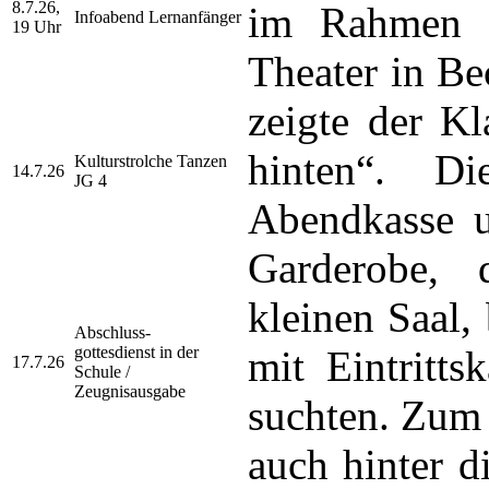
8.7.26,
im Rahmen d
Infoabend Lernanfänger
19 Uhr
Theater in B
zeigte der Kl
hinten“. D
Kulturstrolche Tanzen
14.7.26
JG 4
Abendkasse u
Garderobe,
kleinen Saal,
Abschluss-
gottesdienst
in der
mit Eintritts
17.7.26
Schule /
Zeugnisausgabe
suchten. Zum 
auch hinter d