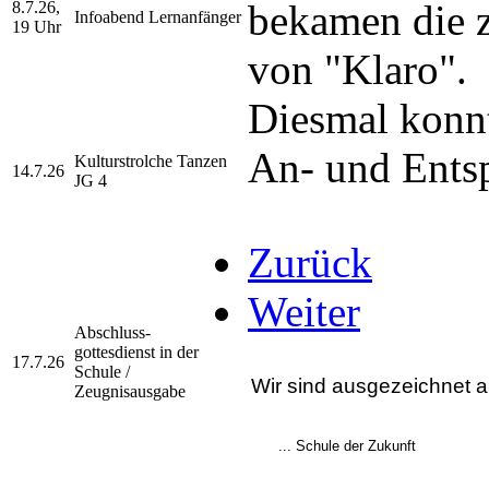
bekamen die 
8.7.26,
Infoabend Lernanfänger
19 Uhr
von "Klaro".
Diesmal konn
An- und Ents
Kulturstrolche Tanzen
14.7.26
JG 4
Zurück
Weiter
Abschluss-
gottesdienst
in der
17.7.26
Schule /
Wir sind ausgezeichnet al
Zeugnisausgabe
... Schule der Zukunft