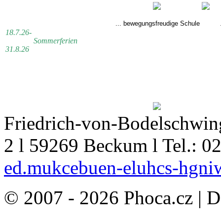
... bewegungsfreudige Schule
..
18.7.26-
Sommerferien
31.8.26
Friedrich-von-Bodelschwing
2 l 59269 Beckum l Tel.: 0
ed.mukcebuen-eluhcs-hgni
© 2007 - 2026 Phoca.cz | 